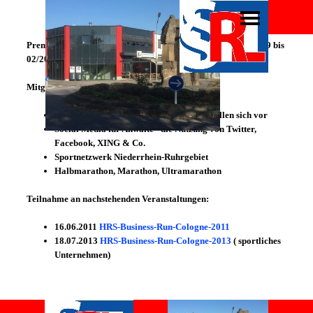
Premium-Mitglied im
XING
-Netzwerk in der Zeit von 11/2009 bis
02/2021.
Mitglied in den Gruppen:
Mein Advokat - Anwälte und Kanzleien stellen sich vor
Social Media für Anwälte - die Nutzung von Twitter,
Facebook, XING & Co.
Sportnetzwerk Niederrhein-Ruhrgebiet
Halbmarathon, Marathon, Ultramarathon
Teilnahme an nachstehenden Veranstaltungen:
16.06.2011
HRS-Business-Run-Cologne-2011
18.07.2013
HRS-Business-Run-Cologne-2013
( sportliches
Unternehmen)