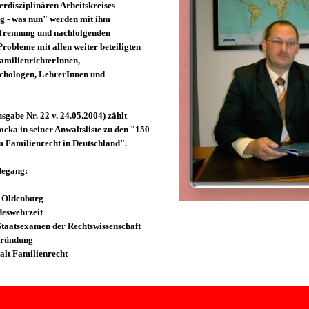
erdisziplinären Arbeitskreises
g - was nun" werden mit ihm
 Trennung und nachfolgenden
robleme mit allen weiter beteiligten
amilienrichterInnen,
ychologen, LehrerInnen und
gabe Nr. 22 v. 24.05.2004) zählt
cka in seiner Anwaltsliste zu den "150
 Familienrecht in Deutschland".
degang:
n Oldenburg
deswehrzeit
Staatsexamen der Rechtswissenschaft
gründung
lt Familienrecht