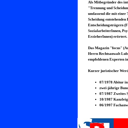
Als Mitbegründer des int
"Trennung und Scheidun
umfassend die mit einer
Scheidung entstehenden P
Entscheidungsträgern (F
SozialarbeiterInnen, Ps
ErzieherInnen) erörtert.
Das Magazin "focus" (Aus
Herrn Rechtsanwalt Lubo
empfohlenen Experten im
Kurzer juristischer Wer
07/1978 Abitur i
zwei-jährige Bun
07/1987 Zweites 
10/1987 Kanzlei
06/1997 Fachanwa